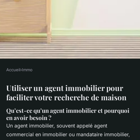
Accueil
›
Immo
IMMO
Utiliser un agent immobilier pour
Utiliser un agent immobilier
faciliter votre recherche de maison
pour faciliter votre recherche
de maison
Qu’est-ce qu’un agent immobilier et pourquoi
en avoir besoin ?
Amir
•
18 novembre 2024
•
7 min de lecture
Un agent immobilier, souvent appelé agent
commercial en immobilier ou mandataire immobilier,