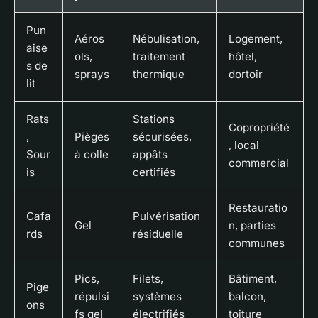
Pun
Aéros
Nébulisation,
Logement,
aise
ols,
traitement
hôtel,
s de
sprays
thermique
dortoir
lit
Rats
Stations
Copropriété
,
Pièges
sécurisées,
, local
Sour
à colle
appâts
commercial
is
certifiés
Restauratio
Cafa
Pulvérisation
Gel
n, parties
rds
résiduelle
communes
Pics,
Filets,
Bâtiment,
Pige
répulsi
systèmes
balcon,
ons
fs gel
électrifiés
toiture