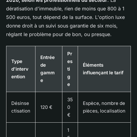
2026, selon les professionnels du secteur
. La
dératisation d'immeuble, rien de moins que 800 à 1
500 euros, tout dépend de la surface. L'option luxe
donne droit à un suivi sous garantie de six mois,
réglant le problème pour de bon, ou presque.
Pr
Entrée
Type
es
de
Éléments
d'interv
ti
gamm
influençant le tarif
ention
g
e
e
35
Désinse
Espèce, nombre de
120 €
0
ctisation
pièces, localisation
€
1