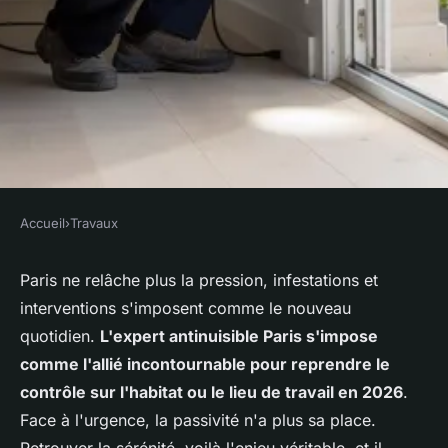
Accueil
›
Travaux
TRAVAUX
Antinuisible à Paris : la
Paris ne relâche plus la pression, infestations et
interventions s'imposent comme le nouveau
solution efficace contre les
quotidien.
L'expert antinuisible Paris s'impose
infestations en 2026
comme l'allié incontournable pour reprendre le
contrôle sur l'habitat ou le lieu de travail en 2026
.
Amir
•
13 février 2026
•
10 min de lecture
Face à l'urgence, la passivité n'a plus sa place.