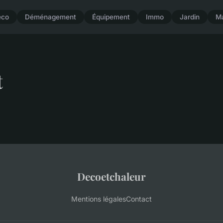
éco
Déménagement
Équipement
Immo
Jardin
M
t
Decoetchaleur
Mentions légales
Contact