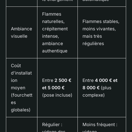
Flammes
naturelles,
Flammes stables,
Ambiance
crépitement
moins vivantes,
visuelle
intense,
mais très
ambiance
régulières
authentique
Coût
d'installat
ion
Entre
2 500 €
Entre
4 000 € et
moyen
et 5 000 €
8 000 €
(plus
(fourchett
(pose incluse)
complexe)
es
globales)
Régulier :
Moins fréquent :
vidage des
vidage