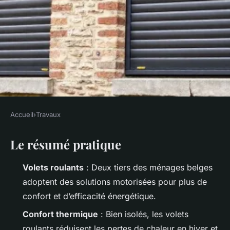
Accueil
›
Travaux
TRAVAUX
Le résumé pratique
Top conseils pour optimiser le
choix de vos volets roulants en
Volets roulants
: Deux tiers des ménages belges
Belgique
adoptent des solutions motorisées pour plus de
confort et d’efficacité énergétique.
Auberte
•
01/07/2026 07:47
•
9 min de lecture
Confort thermique
: Bien isolés, les volets
roulants réduisent les pertes de chaleur en hiver et