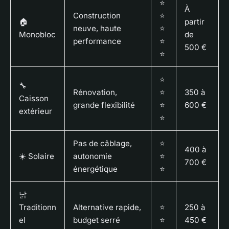
⭐
À
Construction
⭐
🏠
partir
neuve, haute
⭐
Monobloc
de
performance
⭐
500 €
⭐
⭐
🔧
Rénovation,
⭐
350 à
Caisson
grande flexibilité
⭐
600 €
extérieur
⭐
Pas de câblage,
⭐
400 à
☀️
Solaire
autonomie
⭐
700 €
énergétique
⭐
낡
Traditionn
Alternative rapide,
⭐
250 à
el
budget serré
⭐
450 €